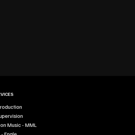
VICES
roduction
upervision
ion Music - MML
- Engle