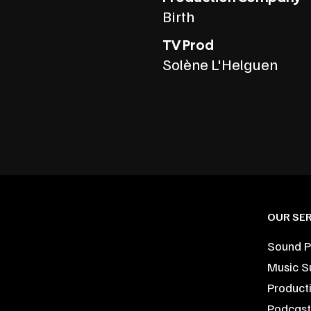
Birth
TV Prod
Solène L'Helguen
OUR SER
Sound P
Music S
Product
Podcast 