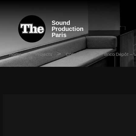
Sound
Production
Paris
>
>
>
Home
Projects
Commercial
Brico Dépôt – V