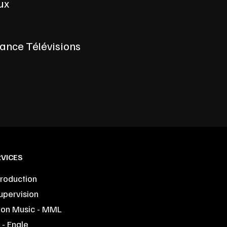
ux
rance Télévisions
VICES
roduction
upervision
ion Music - MML
- Engle