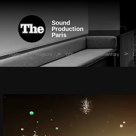
Sound
Production
Paris
>
>
>
>
Home
Projects
Other
Documentary
L