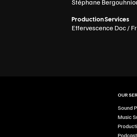
Stéphane Bergouhnio
Production Services
Effervescence Doc / F
OUR SER
Sound P
Music S
Product
Podcast 