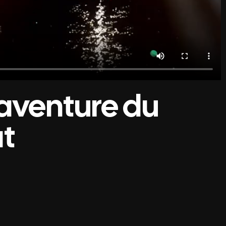
 aventure du
t