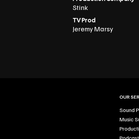
Stink
TV Prod
Jeremy Marsy
OUR SER
Sound P
Music S
Product
Podcast 