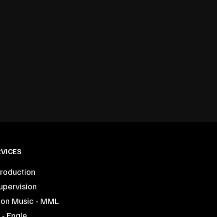
VICES
roduction
upervision
ion Music - MML
- Engle