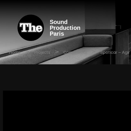
Sound
Production
Paris
>
>
>
Home
Projects
Commercial
Spoticar – Agir 