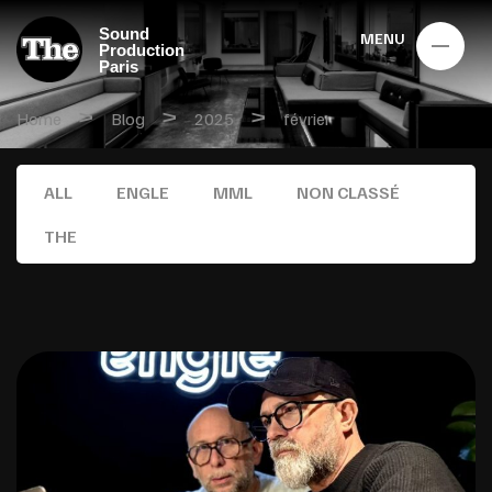
Sound
MENU
Production
Paris
>
>
>
Home
Blog
2025
février
ALL
ENGLE
MML
NON CLASSÉ
THE