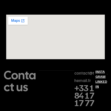
Conta
INSTA
contact@t
GRAM
hemail.fr
ct us
LINKED
+33 1
IN
84 17
17 77