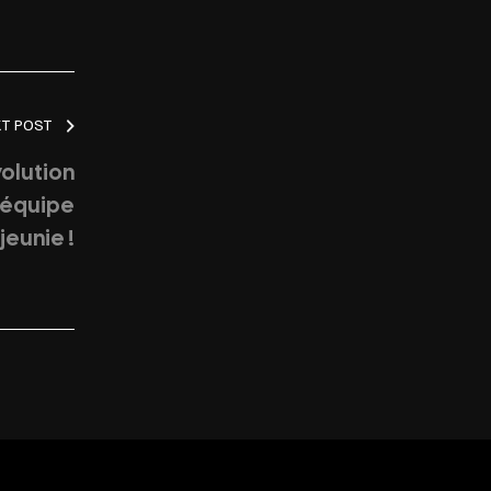
XT POST
volution
 équipe
jeunie !