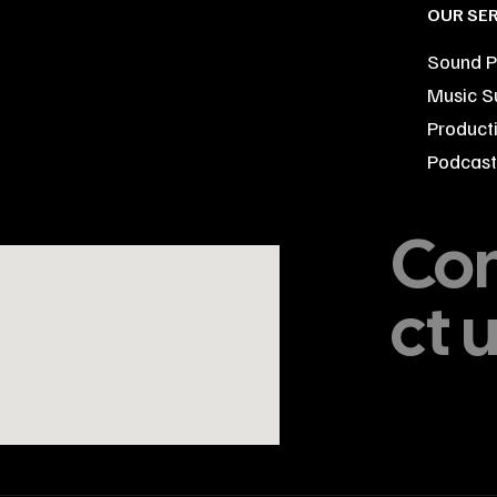
OUR SER
Sound P
Music S
Product
Podcast 
Co
ct 