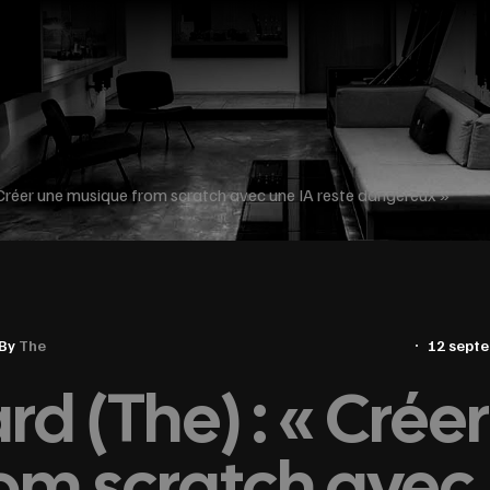
Créer une musique from scratch avec une IA reste dangereux »
By
The
12 sept
d (The) : « Créer
om scratch avec