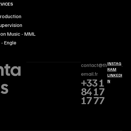
VICES
roduction
upervision
ion Music - MML
- Engle
nta
INSTAG
contact@th
RAM
email.fr
LINKEDI
us
+33 1
N
84 17
17 77