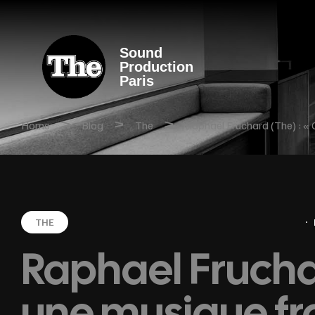
Sound
Production
Paris
>
>
>
Home
Blog
The
Raphael Fruchard (The) : « 
THE
Raphael Fruchar
une musique fr