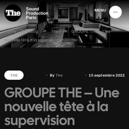
Sound
MENU
Production
Paris
>
>
>
Home
Blog
The
GROUPE THE – Une
nouvelle tête à la supervision musicale
THE
By
The
15 septembre 2022
GROUPE THE – Une
nouvelle tête à la
supervision