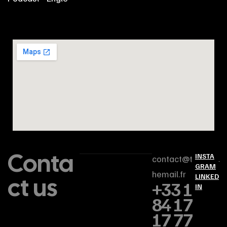
Conta
INSTA
contact@t
GRAM
hemail.fr
ct us
LINKED
+33 1
IN
84 17
17 77